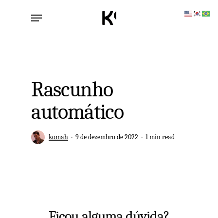
Skip
Menu
to
main
content
Rascunho
automático
komah
9 de dezembro de 2022
1 min read
Ficou alguma dúvida?