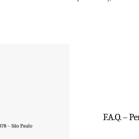
F.A.Q. – P
78 – São Paulo