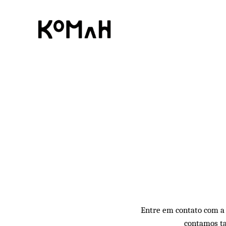
Skip
to
main
content
Entre em contato com a 
contamos ta